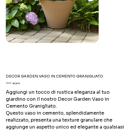
DECOR GARDEN VASO IN CEMENTO GRANIGLIATO
Prezzo
Prezzo
100,00 €
90,00 €
originale
scontato
Aggiungi un tocco di rustica eleganza al tuo
giardino con il nostro Decor Garden Vaso in
Cemento Granigliato.
Questo vaso in cemento, splendidamente
realizzato, presenta una texture granulare che
aggiunge un aspetto unico ed elegante a qualsiasi