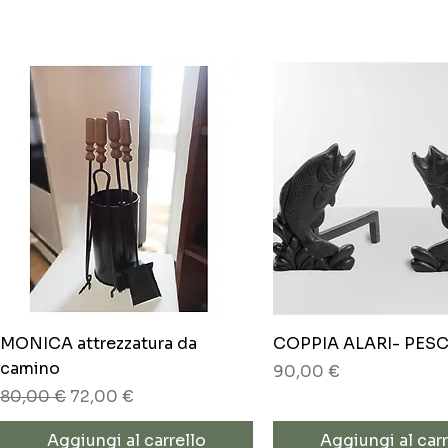
Vista rapida
Vista rapida
MONICA attrezzatura da
COPPIA ALARI- PES
camino
Prezzo
90,00 €
Prezzo regolare
Prezzo scontato
80,00 €
72,00 €
Aggiungi al carrello
Aggiungi al carr