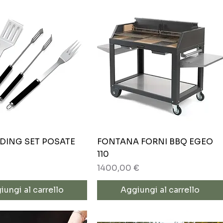
Vista rapida
Vista rapida
DING SET POSATE
FONTANA FORNI BBQ EGEO
110
Prezzo
1400,00 €
iungi al carrello
Aggiungi al carrello