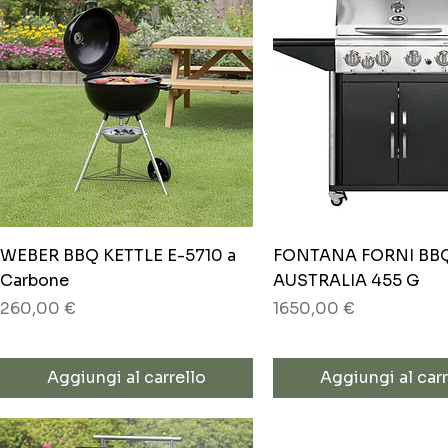
Vista rapida
Vista rapida
WEBER BBQ KETTLE E-5710 a
FONTANA FORNI BB
Carbone
AUSTRALIA 455 G
Prezzo
Prezzo
260,00 €
1650,00 €
Aggiungi al carrello
Aggiungi al carr