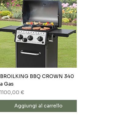
Vista rapida
BROILKING BBQ CROWN 340
a Gas
Prezzo
1100,00 €
Aggiungi al carrello