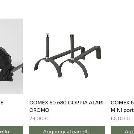
Vista rapida
CE
COMEX 60.680 COPPIA ALARI
COMEX 5
CROMO
MINI port
Prezzo
Prezzo
73,00 €
65,00 €
ello
Aggiungi al carrello
Agg