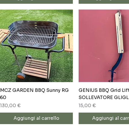
Vista rapida
Vista rapida
MCZ GARDEN BBQ Sunny RG
GENIUS BBQ Grid Lift
60
SOLLEVATORE GLIGL
Prezzo
Prezzo
130,00 €
15,00 €
Aggiungi al carrello
Aggiungi al carr