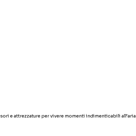
oni
Edilizia
Ferramenta e Fai da te
Arredo giardino
ori e attrezzature per vivere momenti indimenticabili all’aria