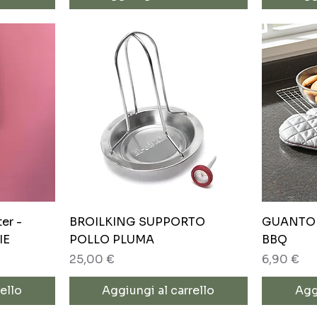
Vista rapida
er -
BROILKING SUPPORTO
GUANTO 
IE
POLLO PLUMA
BBQ
Prezzo
Prezzo
25,00 €
6,90 €
ello
Aggiungi al carrello
Agg