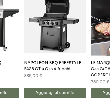
Vista rapida
Q
NAPOLEON BBQ FREESTYLE
LE MARQ
F425 GT a Gas 4 fuochi
Gas C/C
COPERC
Prezzo
835,00 €
Prezzo
750,00 €
ello
Aggiungi al carrello
Agg