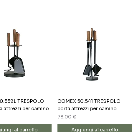
Vista rapida
Vista rapida
0.559L TRESPOLO
COMEX 50.541 TRESPOLO
a attrezzi per camino
porta attrezzi per camino
Prezzo
78,00 €
iungi al carrello
Aggiungi al carrello