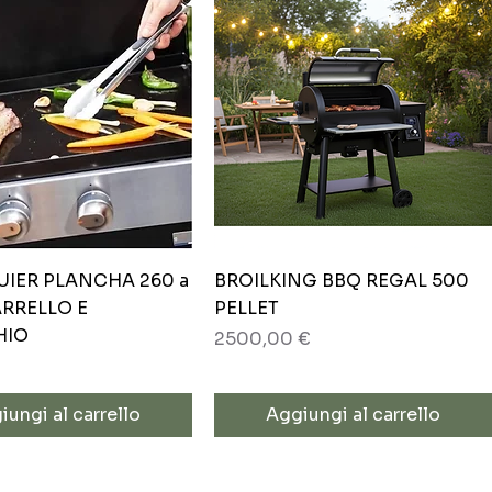
Vista rapida
Vista rapida
UIER PLANCHA 260 a
BROILKING BBQ REGAL 500
ARRELLO E
PELLET
HIO
Prezzo
2500,00 €
iungi al carrello
Aggiungi al carrello