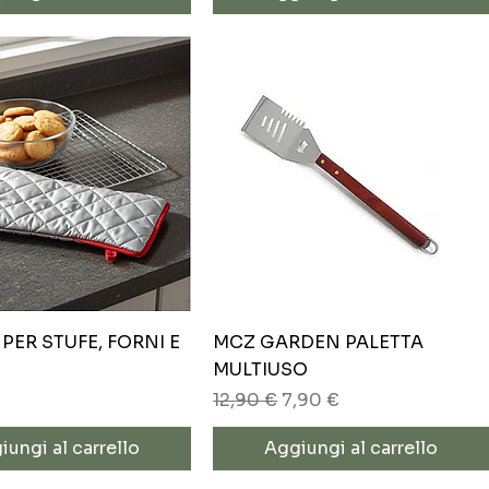
Vista rapida
Vista rapida
PER STUFE, FORNI E
MCZ GARDEN PALETTA
MULTIUSO
Prezzo regolare
Prezzo scontato
12,90 €
7,90 €
iungi al carrello
Aggiungi al carrello