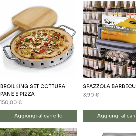
Vista rapida
Vista rapida
BROILKING SET COTTURA
SPAZZOLA BARBECU
PANE E PIZZA
Prezzo
3,90 €
Prezzo
150,00 €
Aggiungi al carrello
Aggiungi al carr