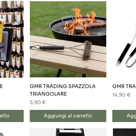
Vista rapida
E
GMR TRADING SPAZZOLA
GMR TRA
TRIANGOLARE
Prezzo
14,90 €
Prezzo
5,90 €
ello
Aggiungi al carrello
Agg