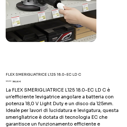
FLEX SMERIGLIATRICE L125 18.0-EC LD C
Prezzo
Prezzo
420,00 €
360,00 €
originale
scontato
La FLEX SMERIGLIATRICE L125 18.0-EC LD C è
un'efficiente levigatrice angolare a batteria con
potenza 18,0 V Light Duty e un disco da 125mm.
Ideale per lavori di lucidatura e levigatura, questa
smerigliatrice è dotata di tecnologia EC che
garantisce un funzionamento efficiente e