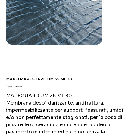
MAPEI MAPEGUARD UM 35 ML.30
Prezzo
Prezzo
441,00 €
374,85 €
originale
scontato
MAPEGUARD UM 35 ML.30
Membrana desolidarizzante, antifrattura,
impermeabilizzante per supporti fessurati, umidi
e/o non perfettamente stagionati, per la posa di
piastrelle di ceramica e materiale lapideo a
pavimento in interno ed esterno senza la