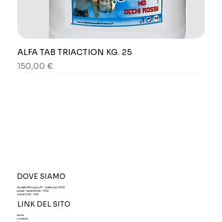
ALFA TAB TRIACTION KG. 25
Prezzo
150,00 €
DOVE SIAMO
Via della Primavera,37 - Soleto (Le) 73010
Lunedì - Venerdi 6:00 - 17:00
Sabato 6:00 - 11:00
LINK DEL SITO
Home
L'azienda