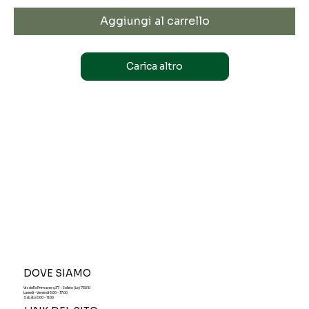
Aggiungi al carrello
Carica altro
DOVE SIAMO
Via della Primavera,37 - Soleto (Le) 73010
Lunedì - Venerdi 6:00 - 17:00
Sabato 6:00 - 11:00