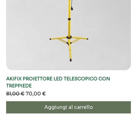
AKIFIX PROIETTORE LED TELESCOPICO CON
TREPPIEDE
Prezzo regolare
Prezzo scontato
81,00 €
70,00 €
Aggiungi al carrello