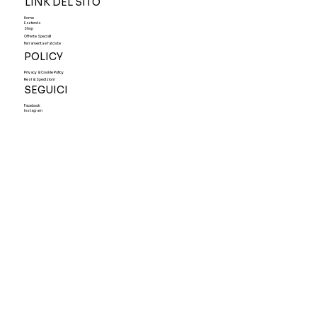
LINK DEL SITO
Home
L'azienda
Shop
Offerte Speciali
Ferramenta e fai da te
POLICY
Privacy & Cookie Policy
Resi & Spedizioni
SEGUICI
Facebook
Instagram