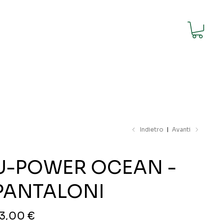
Barbecue
Sport e giochi
Indietro
Avanti
U-POWER OCEAN -
PANTALONI
zzo
3,00 €