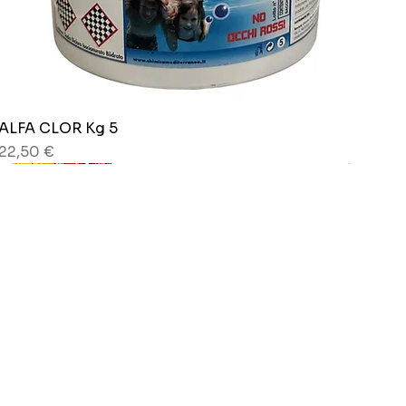
ALFA CLOR Kg 5
Vista rapida
Prezzo
22,50 €