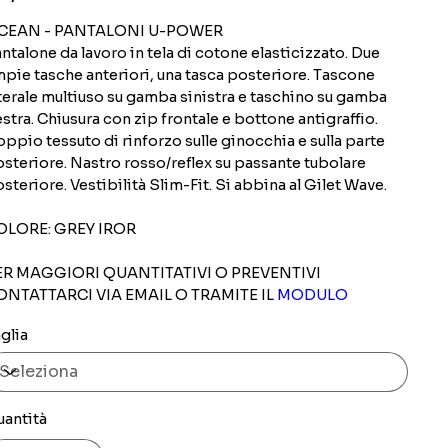
CEAN - PANTALONI U-POWER
ntalone da lavoro in tela di cotone elasticizzato. Due
pie tasche anteriori, una tasca posteriore. Tascone
terale multiuso su gamba sinistra e taschino su gamba
stra. Chiusura con zip frontale e bottone antigraffio.
ppio tessuto di rinforzo sulle ginocchia e sulla parte
steriore. Nastro rosso/reflex su passante tubolare
steriore. Vestibilità Slim-Fit. Si abbina al Gilet Wave.
OLORE: GREY IROR
ER MAGGIORI QUANTITATIVI O PREVENTIVI
ONTATTARCI VIA EMAIL O TRAMITE IL
MODULO
glia
uantità