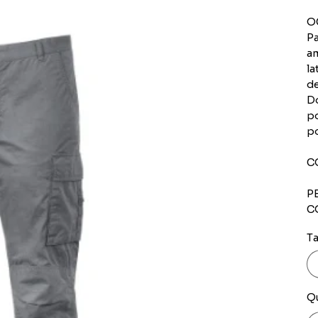
O
Pa
am
la
de
Do
po
po
C
P
C
Ta
Q