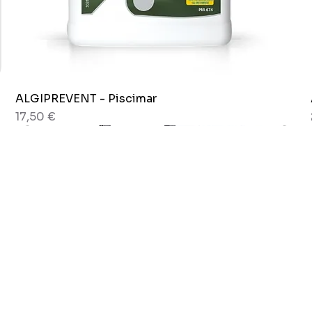
ALGIPREVENT - Piscimar
Vista rapida
Prezzo
17,50 €