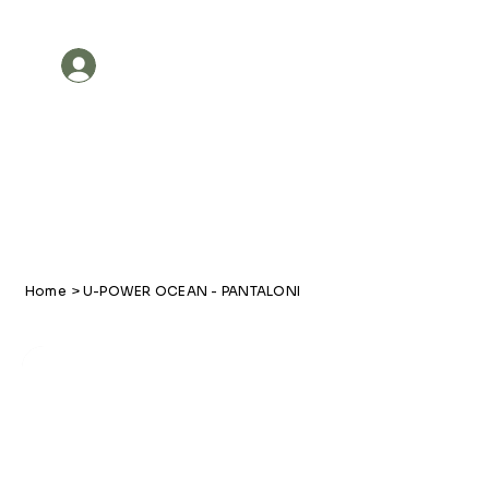
Account
Tutti i prodotti
Promozi
Home
>
U-POWER OCEAN - PANTALONI