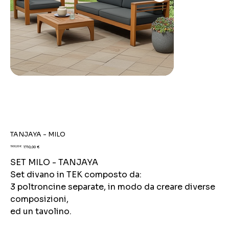
TANJAYA - MILO
Prezzo
Prezzo
1900,00 €
1710,00 €
originale
scontato
SET MILO - TANJAYA
Set divano in TEK composto da:
3 poltroncine separate, in modo da creare diverse
composizioni,
ed un tavolino.