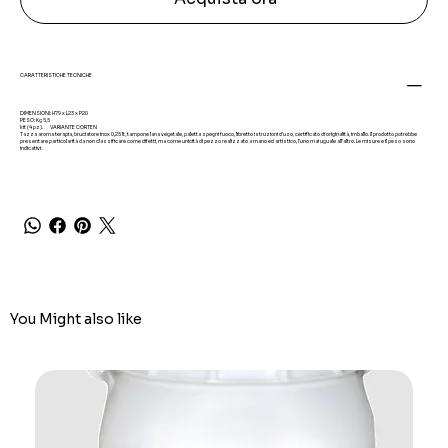
CARATTERISTICHE TECNICHE
DIMENSIONI: H79 x L23 x P20
PESO: Kg 5,5
kit (4 pz). VARIANTE CORTEN
Tazza aroma terapia, bruciatore inox 0,25 lt, tampone lana vegetale, paletta spegni fuoco, libretto istruzioni d'uso, certificato di originalità, imballo. Il prodotto potrebbe
presentare particolarità da non classificare come difetti, ma come unicità di pezzo realizzato a mano ed artistico, l'uno mai uguale all'altro. Le misure e il peso sono
indicativi.
You Might also like